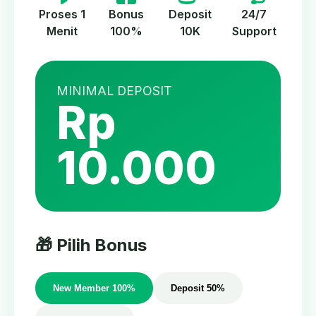
Proses 1
Bonus
Deposit
24/7
Menit
100%
10K
Support
MINIMAL DEPOSIT
Rp
10.000
🎁 Pilih Bonus
New Member 100%
Deposit 50%