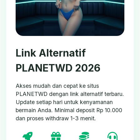
Link Alternatif
PLANETWD 2026
Akses mudah dan cepat ke situs
PLANETWD dengan link alternatif terbaru.
Update setiap hari untuk kenyamanan
bermain Anda. Minimal deposit Rp 10.000
dan proses withdraw 1-3 menit.