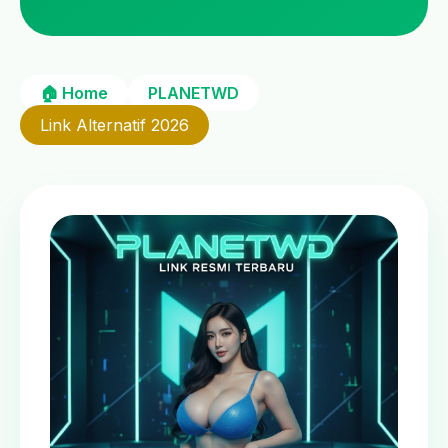
🏠 Home
PLANETWD
Link Alternatif 2026