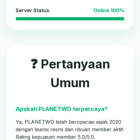
Server Status
Online 100%
❓ Pertanyaan
Umum
Apakah PLANETWD terpercaya?
Ya, PLANETWD telah beroperasi sejak 2020
dengan lisensi resmi dan ribuan member aktif.
Rating kepuasan member 5.0/5.0.